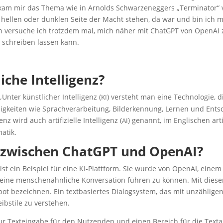
en kam mir das The­ma wie in Arnolds Schwar­zen­eg­gers „Ter­mi­na­tor“ 
hel­len oder dunk­len Sei­te der Macht ste­hen, da war und bin ich m
un ver­su­che ich trotz­dem mal, mich näher mit ChatGPT von Ope­nAI
 schrei­ben las­sen kann.
li­che Intelligenz?
er künst­li­cher Intel­li­genz (
) ver­steht man eine Tech­no­lo­gie, d
KI
g­kei­ten wie Sprach­ver­ar­bei­tung, Bil­der­ken­nung, Ler­nen und Ent­s
z wird auch arti­fi­zi­el­le Intel­li­genz (
) genannt, im Eng­li­schen arti­f
AI
rmatik.
d zwi­schen ChatGPT und OpenAI?
 ist ein Bei­spiel für eine KI-Platt­form. Sie wur­de von Ope­nAI, einem
 eine men­schen­ähn­li­che Kon­ver­sa­ti­on füh­ren zu kön­nen. Mit die­s
bezeich­nen. Ein text­ba­sier­tes Dia­log­sys­tem, das mit unzäh­li­ge
ib­sti­le zu verstehen.
 Text­ein­ga­be für den Nut­zen­den und einen Bereich für die Text­