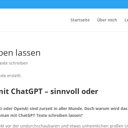
Start­sei­te
Über mich
L
­ben lassen
exte schreiben
 mit ChatGPT – sinn­voll oder
oder Ope­nAI sind zur­zeit in aller Mun­de. Doch war­um wird das
KI
n man mit ChatGPT Tex­te schrei­ben lassen?
pekt vor der undurch­schau­ba­ren und etwas unheim­li­chen gro­ßen 