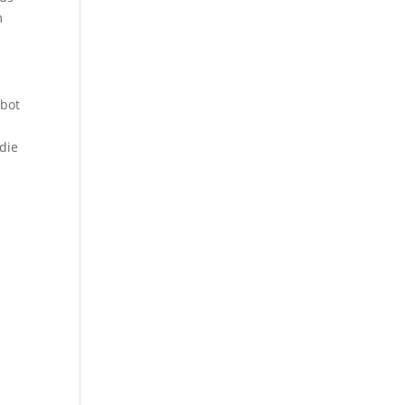
m
­bot
 die