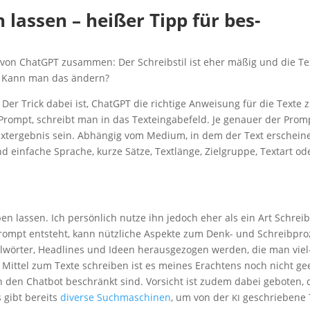
 las­sen – hei­ßer Tipp für bes­
e von ChatGPT zusam­men: Der Schreib­stil ist eher mäßig und die Tex
ist: Kann man das ändern?
. Der Trick dabei ist, ChatGPT die rich­ti­ge Anwei­sung für die Tex­te 
 Prompt, schreibt man in das Text­ein­ga­be­feld. Je genau­er der Prom
ext­ergeb­nis sein. Abhän­gig vom Medi­um, in dem der Text erschei­n
 ein­fa­che Spra­che, kur­ze Sät­ze, Text­län­ge, Ziel­grup­pe, Text­art od
 las­sen. Ich per­sön­lich nut­ze ihn jedoch eher als ein Art Schrei
rompt ent­steht, kann nütz­li­che Aspek­te zum Denk- und Schreib­pro
el­wör­ter, Head­lines und Ideen her­aus­ge­zo­gen wer­den, die man viel
es Mit­tel zum Tex­te schrei­ben ist es mei­nes Erach­tens noch nicht ge
ch den Chat­bot beschränkt sind. Vor­sicht ist zudem dabei gebo­ten, 
s gibt bereits
diver­se Such­ma­schi­nen
, um von der
geschrie­be­ne 
KI