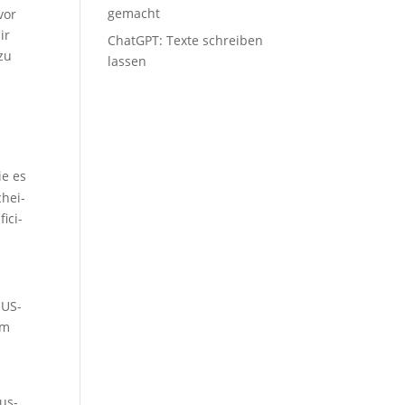
gemacht
vor
ir
ChatGPT: Tex­te schrei­ben
 zu
lassen
ie es
chei­
i­ci­
 US-
em
n
aus­