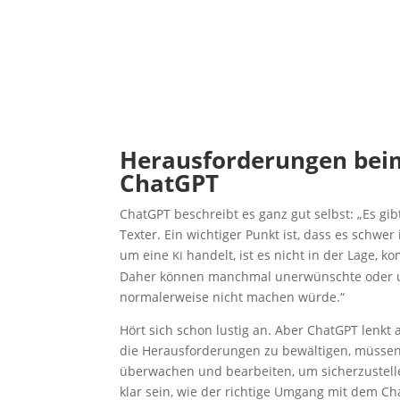
Her­aus­for­de­run­gen bei
ChatGPT
ChatGPT beschreibt es ganz gut selbst: „Es gibt
Tex­ter. Ein wich­ti­ger Punkt ist, dass es schwer is
um eine
han­delt, ist es nicht in der Lage, kom
KI
Daher kön­nen manch­mal uner­wünsch­te oder unpa
nor­ma­ler­wei­se nicht machen würde.“
Hört sich schon lus­tig an. Aber ChatGPT lenkt a
die Her­aus­for­de­run­gen zu bewäl­ti­gen, müs­sen
über­wa­chen und bear­bei­ten, um sicher­zu­stel­
klar sein, wie der rich­ti­ge Umgang mit dem Chat­