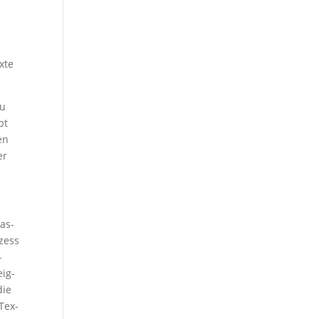
­te
zu
pt
en
er
bas­
­zess
­
eig­
die
Tex­