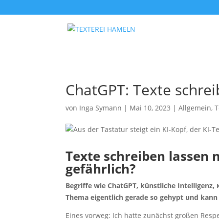
ChatGPT: Tex­te schrei
von
Inga Symann
|
Mai 10, 2023
|
Allgemein
,
T
Tex­te schrei­ben las­sen
gefährlich?
Begrif­fe wie ChatGPT, künst­li­che Intel­li­genz,
The­ma eigent­lich gera­de so gehypt und kan
Eines vor­weg: Ich hat­te zunächst gro­ßen Res