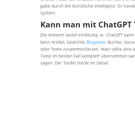
ga­be durch die künst­li­che Intel­li­genz. Es ha
System.
Kann man mit ChatGPT Te
Die Ant­wort lau­tet ein­deu­tig:
. ChatGPT kann v
JA
kann Arti­kel, Gedich­te,
Blog­tex­te
, Bücher, Socia
oder Tex­te zusam­men­fas­sen. Man soll­te also
Tex­te im bes­ten Fall kom­plett über­neh­men ka
sagen: Der Teu­fel steckt im Detail.