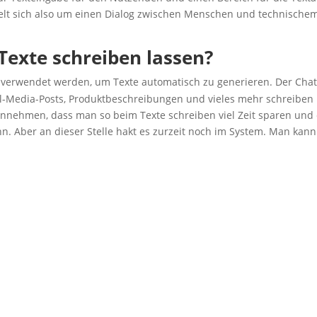
n­delt sich also um einen Dia­log zwi­schen Men­schen und tech­ni­sche
x­te schrei­ben lassen?
er­wen­det wer­den, um Tex­te auto­ma­tisch zu gene­rie­ren. Der Chat
l-Media-Posts, Pro­dukt­be­schrei­bun­gen und vie­les mehr schrei­ben
 anneh­men, dass man so beim Tex­te schrei­ben viel Zeit spa­ren und
nn. Aber an die­ser Stel­le hakt es zur­zeit noch im Sys­tem. Man kann