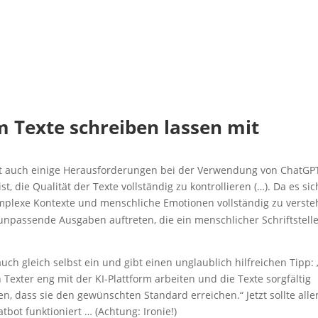
m Tex­te schrei­ben las­sen mit
 auch eini­ge Her­aus­for­de­run­gen bei der Ver­wen­dung von ChatGP
t, die Qua­li­tät der Tex­te voll­stän­dig zu kon­trol­lie­ren (…). Da es sic
­ple­xe Kon­tex­te und mensch­li­che Emo­tio­nen voll­stän­dig zu ver­ste
s­sen­de Aus­ga­ben auf­tre­ten, die ein mensch­li­cher Schrift­stel­l
uch gleich selbst ein und gibt einen unglaub­lich hilf­rei­chen Tipp
 Tex­ter eng mit der KI-Platt­form arbei­ten und die Tex­te sorg­fäl­tig
len, dass sie den gewünsch­ten Stan­dard errei­chen.“ Jetzt soll­te alle
bot funk­tio­niert … (Ach­tung: Ironie!)