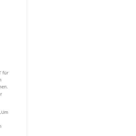
T für
h
­hen.
er
: „Um
n