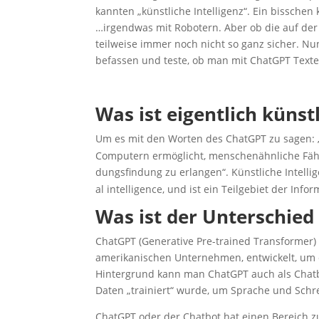
kann­ten „künst­li­che Intel­li­genz“. Ein biss­ch
…irgend­was mit Robo­tern. Aber ob die auf der 
teil­wei­se immer noch nicht so ganz sicher. N
befas­sen und tes­te, ob man mit ChatGPT Tex­te
Was ist eigent­lich künst­
Um es mit den Wor­ten des ChatGPT zu sagen: „Unt
Com­pu­tern ermög­licht, men­schen­ähn­li­che Fähi
dungs­fin­dung zu erlan­gen“. Künst­li­che Intel­li­gen
al intel­li­gence, und ist ein Teil­ge­biet der Info
Was ist der Unter­schie
ChatGPT (Gene­ra­ti­ve Pre-trai­ned Trans­for­mer)
ame­ri­ka­ni­schen Unter­neh­men, ent­wi­ckelt, um
Hin­ter­grund kann man ChatGPT auch als Chat­bot 
Daten „trai­niert“ wur­de, um Spra­che und Schre
ChatGPT oder der Chat­bot hat einen Bereich zur