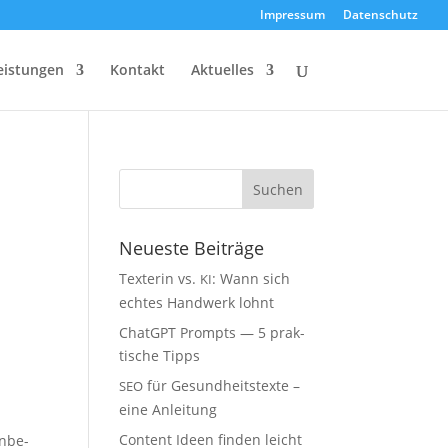
Impres­sum
Daten­schutz
eis­tun­gen
Kon­takt
Aktu­el­les
Neu­es­te Beiträge
Tex­te­rin vs.
: Wann sich
KI
ech­tes Hand­werk lohnt
ChatGPT Prompts — 5 prak­
ti­sche Tipps
für Gesund­heits­tex­te –
SEO
eine Anleitung
Con­tent Ideen fin­den leicht
Unbe­