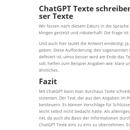
ChatGPT Tex­te schrei­ben
ser Texte
Wir fas­sen nach die­sem Exkurs in die Spra­ch
klin­gen gestelzt und robo­ter­haft. Die Fra­ge 
Und auch hier lau­tet die Ant­wort ein­deu­tig: Ja
geben. Die­se Auf­for­de­rung, den soge­nann­ten
defi­niert ist, umso bes­ser wird am Ende das T
soll, hel­fen zum Bei­spiel Anga­ben wie: kla­re und
ähnliches.
Fazit
Mit ChatGPT kann man durch­aus Tex­te schrei­ben
sis­ten­ten. Der Text, der aus den Anga­ben im P
bei­steu­ern. Es kön­nen Vor­schlä­ge für Schlüs­s
leicht selbst nicht bedacht hät­te. Als allei­ni­g
net, da auch die Basis der Infor­ma­tio­nen dur
ChatGPT Tex­te eins zu eins zu über­neh­men. E