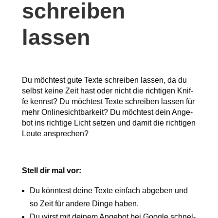
schrei­ben
lassen
Du möch­test gute Tex­te schrei­ben las­sen, da du
selbst kei­ne Zeit hast oder nicht die rich­ti­gen Knif­
fe kennst? Du möch­test Tex­te schrei­ben las­sen für
mehr Online­sicht­bar­keit? Du möch­test dein Ange­
bot ins rich­ti­ge Licht set­zen und damit die rich­ti­gen
Leu­te ansprechen?
Stell dir mal vor:
Du könn­test dei­ne Tex­te ein­fach abge­ben und
so Zeit für ande­re Din­ge haben.
Du wirst mit dei­nem Ange­bot bei Goog­le schnel­