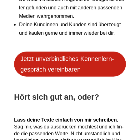
ler gefun­den und auch mit ande­ren pas­sen­den
Medi­en wahrgenommen.
Dei­ne Kun­din­nen und Kun­den sind über­zeugt
und kau­fen ger­ne und immer wie­der bei dir.
Jetzt unver­bind­li­ches Ken­nen­lern­
ge­spräch vereinbaren
Hört sich gut an, oder?
Lass dei­ne Tex­te ein­fach von mir schrei­ben.
Sag mir, was du aus­drü­cken möch­test und ich fin­
de die pas­sen­den Wor­te. Nicht umständ­lich und