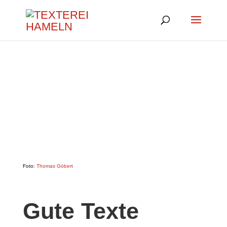
Foto:
Tho­mas Göbert
Gute Tex­te