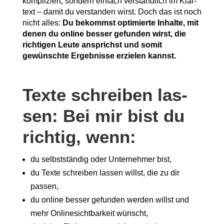
kom­pli­ziert, son­dern ein­fach ver­ständ­lich im Klar­
text – damit du ver­stan­den wirst. Doch das ist noch
nicht alles:
Du bekommst opti­mier­te Inhal­te, mit
denen du online bes­ser gefun­den wirst, die
rich­ti­gen Leu­te ansprichst und somit
gewünsch­te Ergeb­nis­se erzie­len kannst.
Tex­te schrei­ben las­
sen: Bei mir bist du
rich­tig, wenn:
du selbst­stän­dig oder Unter­neh­mer bist,
du Tex­te schrei­ben las­sen willst, die zu dir
passen,
du online bes­ser gefun­den wer­den willst und
mehr Online­sicht­bar­keit wünscht,