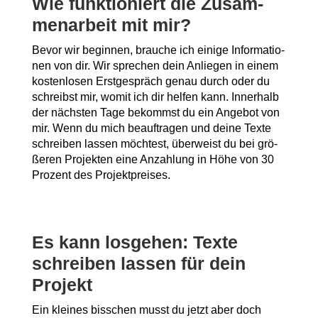
Wie funk­tio­niert die Zusam­
men­ar­beit mit mir?
Bevor wir begin­nen, brau­che ich eini­ge Infor­ma­tio­
nen von dir. Wir spre­chen dein Anlie­gen in einem
kos­ten­lo­sen Erst­ge­spräch genau durch oder du
schreibst mir, womit ich dir hel­fen kann. Inner­halb
der nächs­ten Tage bekommst du ein Ange­bot von
mir. Wenn du mich beauf­tra­gen und dei­ne Tex­te
schrei­ben las­sen möch­test, über­weist du bei grö­
ße­ren Pro­jek­ten eine Anzah­lung in Höhe von 30
Pro­zent des Projektpreises.
Es kann los­ge­hen: Tex­te
schrei­ben las­sen für dein
Projekt
Ein klei­nes biss­chen musst du jetzt aber doch