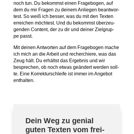
noch tun. Du bekommst einen Fra­ge­bo­gen, auf
dem du mir Fra­gen zu dei­nem Anlie­gen beant­wor­
test. So weiß ich bes­ser, was du mit den Tex­ten
errei­chen möch­test. Und du bekommst über­zeu­
gen­den Con­tent, der zu dir und dei­ner Ziel­grup­
pe passt.
Mit dei­nen Ant­wor­ten auf dem Fra­ge­bo­gen mache
ich mich an die Arbeit und recher­chie­re, was das
Zeug hält. Du erhältst das Ergeb­nis und wir
bespre­chen, ob noch etwas geän­dert wer­den soll­
te. Eine Kor­rek­tur­schlei­fe ist immer im Ange­bot
enthalten.
Dein Weg zu geni­al
guten Tex­ten vom frei­