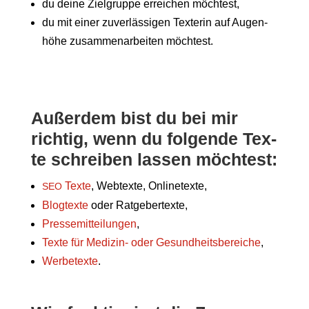
du dei­ne Ziel­grup­pe errei­chen möchtest,
du mit einer zuver­läs­si­gen Tex­te­rin auf Augen­
hö­he zusam­men­ar­bei­ten möchtest.
Außer­dem bist du bei mir
rich­tig, wenn du fol­gen­de Tex­
te schrei­ben las­sen möchtest:
Tex­te
, Web­tex­te, Onlinetexte,
SEO
Blog­tex­te
oder Ratgebertexte,
Pres­se­mit­tei­lun­gen
,
Tex­te für Medi­zin- oder Gesund­heits­be­rei­che
,
Wer­be­tex­te
.