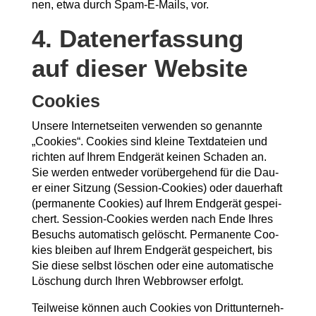
nen, etwa durch Spam-E-Mails, vor.
4. Daten­er­fas­sung
auf die­ser Website
Coo­kies
Unse­re Inter­net­sei­ten ver­wen­den so genann­te
„Coo­kies“. Coo­kies sind klei­ne Text­da­tei­en und
rich­ten auf Ihrem End­ge­rät kei­nen Scha­den an.
Sie wer­den ent­we­der vor­über­ge­hend für die Dau­
er einer Sit­zung (Ses­si­on-Coo­kies) oder dau­er­haft
(per­ma­nen­te Coo­kies) auf Ihrem End­ge­rät gespei­
chert. Ses­si­on-Coo­kies wer­den nach Ende Ihres
Besuchs auto­ma­tisch gelöscht. Per­ma­nen­te Coo­
kies blei­ben auf Ihrem End­ge­rät gespei­chert, bis
Sie die­se selbst löschen oder eine auto­ma­ti­sche
Löschung durch Ihren Web­brow­ser erfolgt.
Teil­wei­se kön­nen auch Coo­kies von Dritt­un­ter­neh­