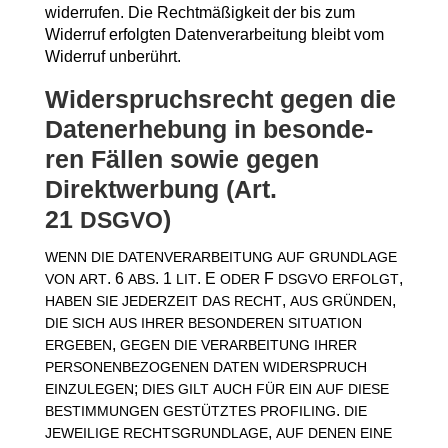
wider­ru­fen. Die Recht­mä­ßig­keit der bis zum
Wider­ruf erfolg­ten Daten­ver­ar­bei­tung bleibt vom
Wider­ruf unberührt.
Wider­spruchs­recht gegen die
Daten­er­he­bung in beson­de­
ren Fäl­len sowie gegen
Direkt­wer­bung (Art.
21
)
DSGVO
WENN
DIE
DATENVERARBEITUNG
AUF
GRUNDLAGE
. 6
. 1
. E
F
,
VON
ART
ABS
LIT
ODER
DSGVO
ERFOLGT
,
,
HABEN
SIE
JEDERZEIT
DAS
RECHT
AUS
GRÜNDEN
DIE
SICH
AUS
IHRER
BESONDEREN
SITUATION
,
ERGEBEN
GEGEN
DIE
VERARBEITUNG
IHRER
PERSONENBEZOGENEN
DATEN
WIDERSPRUCH
;
EINZULEGEN
DIES
GILT
AUCH
FÜR
EIN
AUF
DIESE
.
BESTIMMUNGEN
GESTÜTZTES
PROFILING
DIE
,
JEWEILIGE
RECHTSGRUNDLAGE
AUF
DENEN
EINE