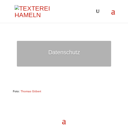
Daten­schutz
Foto:
Tho­mas Göbert