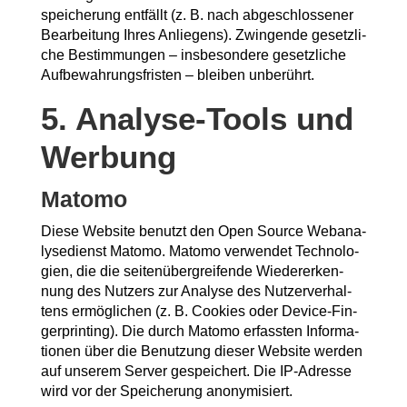
spei­che­rung ent­fällt (z. B. nach abge­schlos­se­ner
Bear­bei­tung Ihres Anlie­gens). Zwin­gen­de gesetz­li­
che Bestim­mun­gen – ins­be­son­de­re gesetz­li­che
Auf­be­wah­rungs­fris­ten – blei­ben unberührt.
5. Ana­ly­se-Tools und
Werbung
Mato­mo
Die­se Web­site benutzt den Open Source Web­ana­
ly­se­dienst Mato­mo. Mato­mo ver­wen­det Tech­no­lo­
gien, die die sei­ten­über­grei­fen­de Wie­der­erken­
nung des Nut­zers zur Ana­ly­se des Nut­zer­ver­hal­
tens ermög­li­chen (z. B. Coo­kies oder Device-Fin­
ger­prin­ting). Die durch Mato­mo erfass­ten Infor­ma­
tio­nen über die Benut­zung die­ser Web­site wer­den
auf unse­rem Ser­ver gespei­chert. Die IP-Adres­se
wird vor der Spei­che­rung anonymisiert.