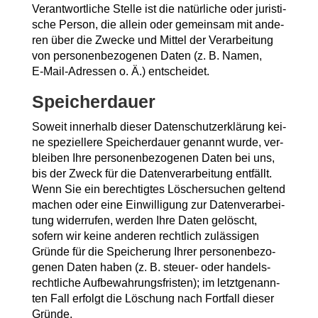
Ver­ant­wort­li­che Stel­le ist die natür­li­che oder juris­ti­
sche Per­son, die allein oder gemein­sam mit ande­
ren über die Zwe­cke und Mit­tel der Ver­ar­bei­tung
von per­so­nen­be­zo­ge­nen Daten (z. B. Namen,
E‑Mail-Adres­sen o. Ä.) entscheidet.
Spei­cher­dau­er
Soweit inner­halb die­ser Daten­schutz­er­klä­rung kei­
ne spe­zi­el­le­re Spei­cher­dau­er genannt wur­de, ver­
blei­ben Ihre per­so­nen­be­zo­ge­nen Daten bei uns,
bis der Zweck für die Daten­ver­ar­bei­tung ent­fällt.
Wenn Sie ein berech­tig­tes Löscher­su­chen gel­tend
machen oder eine Ein­wil­li­gung zur Daten­ver­ar­bei­
tung wider­ru­fen, wer­den Ihre Daten gelöscht,
sofern wir kei­ne ande­ren recht­lich zuläs­si­gen
Grün­de für die Spei­che­rung Ihrer per­so­nen­be­zo­
ge­nen Daten haben (z. B. steu­er- oder han­dels­
recht­li­che Auf­be­wah­rungs­fris­ten); im letzt­ge­nann­
ten Fall erfolgt die Löschung nach Fort­fall die­ser
Gründe.