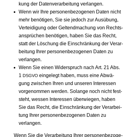
kung der Daten­ver­ar­bei­tung verlangen.
Wenn wir Ihre per­so­nen­be­zo­ge­nen Daten nicht
mehr benö­ti­gen, Sie sie jedoch zur Aus­übung,
Ver­tei­di­gung oder Gel­tend­ma­chung von Rechts­
an­sprü­chen benö­ti­gen, haben Sie das Recht,
statt der Löschung die Ein­schrän­kung der Ver­ar­
bei­tung Ihrer per­so­nen­be­zo­ge­nen Daten zu
verlangen.
Wenn Sie einen Wider­spruch nach Art. 21 Abs.
1
ein­ge­legt haben, muss eine Abwä­
DSGVO
gung zwi­schen Ihren und unse­ren Inter­es­sen
vor­ge­nom­men wer­den. Solan­ge noch nicht fest­
steht, wes­sen Inter­es­sen über­wie­gen, haben
Sie das Recht, die Ein­schrän­kung der Ver­ar­bei­
tung Ihrer per­so­nen­be­zo­ge­nen Daten zu
verlangen.
Wenn Sie die Ver­ar­bei­tung Ihrer per­so­nen­be­zo­ge­