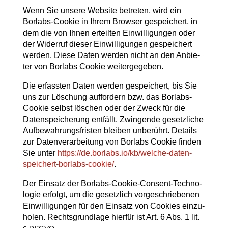
Wenn Sie unse­re Web­site betre­ten, wird ein
Borlabs-Coo­kie in Ihrem Brow­ser gespei­chert, in
dem die von Ihnen erteil­ten Ein­wil­li­gun­gen oder
der Wider­ruf die­ser Ein­wil­li­gun­gen gespei­chert
wer­den. Die­se Daten wer­den nicht an den Anbie­
ter von Borlabs Coo­kie weitergegeben.
Die erfass­ten Daten wer­den gespei­chert, bis Sie
uns zur Löschung auf­for­dern bzw. das Borlabs-
Coo­kie selbst löschen oder der Zweck für die
Daten­spei­che­rung ent­fällt. Zwin­gen­de gesetz­li­che
Auf­be­wah­rungs­fris­ten blei­ben unbe­rührt. Details
zur Daten­ver­ar­bei­tung von Borlabs Coo­kie fin­den
Sie unter
https://de.borlabs.io/kb/welche-daten-
speichert-borlabs-cookie/
.
Der Ein­satz der Borlabs-Coo­kie-Con­sent-Tech­no­
lo­gie erfolgt, um die gesetz­lich vor­ge­schrie­be­nen
Ein­wil­li­gun­gen für den Ein­satz von Coo­kies ein­zu­
ho­len. Rechts­grund­la­ge hier­für ist Art. 6 Abs. 1 lit.