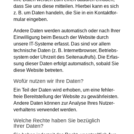
dass Sie uns die­se mit­tei­len. Hier­bei kann es sich
z. B. um Daten han­deln, die Sie in ein Kon­takt­for­
mu­lar eingeben.
Ande­re Daten wer­den auto­ma­tisch oder nach Ihrer
Ein­wil­li­gung beim Besuch der Web­site durch
unse­re IT-Sys­te­me erfasst. Das sind vor allem
tech­ni­sche Daten (z. B. Inter­net­brow­ser, Betriebs­
sys­tem oder Uhr­zeit des Sei­ten­auf­rufs). Die Erfas­
sung die­ser Daten erfolgt auto­ma­tisch, sobald Sie
die­se Web­site betreten.
Wofür nut­zen wir Ihre Daten?
Ein Teil der Daten wird erho­ben, um eine feh­ler­
freie Bereit­stel­lung der Web­site zu gewähr­leis­ten.
Ande­re Daten kön­nen zur Ana­ly­se Ihres Nut­zer­
ver­hal­tens ver­wen­det werden.
Wel­che Rech­te haben Sie bezüg­lich
Ihrer Daten?