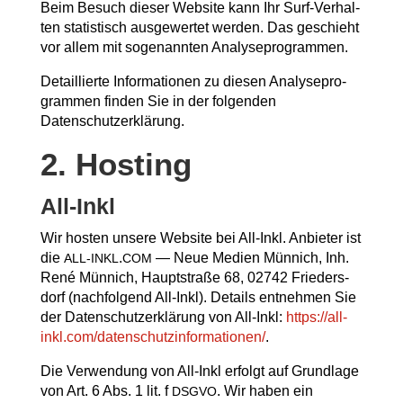
Beim Besuch die­ser Web­site kann Ihr Surf-Ver­hal­
ten sta­tis­tisch aus­ge­wer­tet wer­den. Das geschieht
vor allem mit soge­nann­ten Analyseprogrammen.
Detail­lier­te Infor­ma­tio­nen zu die­sen Ana­ly­se­pro­
gram­men fin­den Sie in der fol­gen­den
Datenschutzerklärung.
2. Hos­ting
All-Inkl
Wir hos­ten unse­re Web­site bei All-Inkl. Anbie­ter ist
die
.
— Neue Medi­en Mün­nich, Inh.
ALL-INKL
COM
René Mün­nich, Haupt­stra­ße 68, 02742 Frie­ders­
dorf (nach­fol­gend All-Inkl). Details ent­neh­men Sie
der Daten­schutz­er­klä­rung von All-Inkl:
https://all-
inkl.com/datenschutzinformationen/
.
Die Ver­wen­dung von All-Inkl erfolgt auf Grund­la­ge
von Art. 6 Abs. 1 lit. f
. Wir haben ein
DSGVO