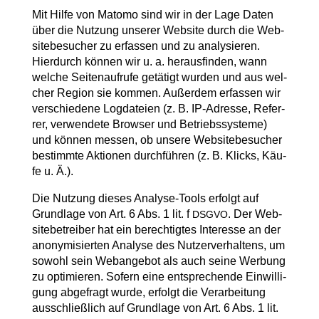
Mit Hil­fe von Mato­mo sind wir in der Lage Daten
über die Nut­zung unse­rer Web­site durch die Web­
site­be­su­cher zu erfas­sen und zu ana­ly­sie­ren.
Hier­durch kön­nen wir u. a. her­aus­fin­den, wann
wel­che Sei­ten­auf­ru­fe getä­tigt wur­den und aus wel­
cher Regi­on sie kom­men. Außer­dem erfas­sen wir
ver­schie­de­ne Log­da­tei­en (z. B. IP-Adres­se, Refer­
rer, ver­wen­de­te Brow­ser und Betriebs­sys­te­me)
und kön­nen mes­sen, ob unse­re Web­site­be­su­cher
bestimm­te Aktio­nen durch­füh­ren (z. B. Klicks, Käu­
fe u. Ä.).
Die Nut­zung die­ses Ana­ly­se-Tools erfolgt auf
Grund­la­ge von Art. 6 Abs. 1 lit. f
. Der Web­
DSGVO
site­be­trei­ber hat ein berech­tig­tes Inter­es­se an der
anony­mi­sier­ten Ana­ly­se des Nut­zer­ver­hal­tens, um
sowohl sein Web­an­ge­bot als auch sei­ne Wer­bung
zu opti­mie­ren. Sofern eine ent­spre­chen­de Ein­wil­li­
gung abge­fragt wur­de, erfolgt die Ver­ar­bei­tung
aus­schließ­lich auf Grund­la­ge von Art. 6 Abs. 1 lit.