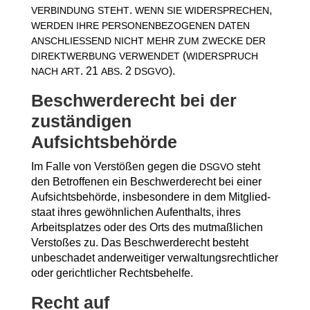
.
,
VERBINDUNG
STEHT
WENN
SIE
WIDERSPRECHEN
WERDEN
IHRE
PERSONENBEZOGENEN
DATEN
ANSCHLIESSEND
NICHT
MEHR
ZUM
ZWECKE
DER
(
DIREKTWERBUNG
VERWENDET
WIDERSPRUCH
. 21
. 2
).
NACH
ART
ABS
DSGVO
Beschwerde­recht bei der
zustän­di­gen
Aufsichtsbehörde
Im Fal­le von Ver­stö­ßen gegen die
steht
DSGVO
den Betrof­fe­nen ein Beschwer­de­recht bei einer
Auf­sichts­be­hör­de, ins­be­son­de­re in dem Mit­glied­
staat ihres gewöhn­li­chen Auf­ent­halts, ihres
Arbeits­plat­zes oder des Orts des mut­maß­li­chen
Ver­sto­ßes zu. Das Beschwer­de­recht besteht
unbe­scha­det ander­wei­ti­ger ver­wal­tungs­recht­li­cher
oder gericht­li­cher Rechtsbehelfe.
Recht auf