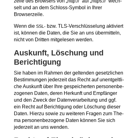
zei­le des Brow­sers von „http://“ auf „https://“ wech­
selt und an dem Schloss-Sym­bol in Ihrer
Browserzeile.
Wenn die
bzw. TLS-Ver­schlüs­se­lung akti­viert
SSL-
ist, kön­nen die Daten, die Sie an uns über­mit­teln,
nicht von Drit­ten mit­ge­le­sen werden.
Aus­kunft, Löschung und
Berichtigung
Sie haben im Rah­men der gel­ten­den gesetz­li­chen
Bestim­mun­gen jeder­zeit das Recht auf unent­gelt­li­
che Aus­kunft über Ihre gespei­cher­ten per­so­nen­be­
zo­ge­nen Daten, deren Her­kunft und Emp­fän­ger
und den Zweck der Daten­ver­ar­bei­tung und ggf.
ein Recht auf Berich­ti­gung oder Löschung die­ser
Daten. Hier­zu sowie zu wei­te­ren Fra­gen zum The­
ma per­so­nen­be­zo­ge­ne Daten kön­nen Sie sich
jeder­zeit an uns wenden.