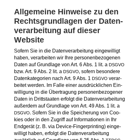
All­ge­mei­ne Hin­wei­se zu den
Rechts­grund­la­gen der Daten­
ver­ar­bei­tung auf die­ser
Website
Sofern Sie in die Daten­ver­ar­bei­tung ein­ge­wil­ligt
haben, ver­ar­bei­ten wir Ihre per­so­nen­be­zo­ge­nen
Daten auf Grund­la­ge von Art. 6 Abs. 1 lit. a
DSGVO
bzw. Art. 9 Abs. 2 lit. a
, sofern beson­de­re
DSGVO
Daten­ka­te­go­rien nach Art. 9 Abs. 1
ver­ar­
DSGVO
bei­tet wer­den. Im Fal­le einer aus­drück­li­chen Ein­
wil­li­gung in die Über­tra­gung per­so­nen­be­zo­ge­ner
Daten in Dritt­staa­ten erfolgt die Daten­ver­ar­bei­tung
außer­dem auf Grund­la­ge von Art. 49 Abs. 1 lit. a
. Sofern Sie in die Spei­che­rung von Coo­
DSGVO
kies oder in den Zugriff auf Infor­ma­tio­nen in Ihr
End­ge­rät (z. B. via Device-Fin­ger­prin­ting) ein­ge­
wil­ligt haben, erfolgt die Daten­ver­ar­bei­tung