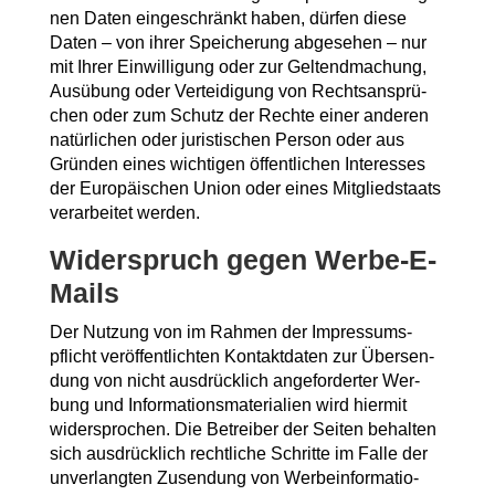
nen Daten ein­ge­schränkt haben, dür­fen die­se
Daten – von ihrer Spei­che­rung abge­se­hen – nur
mit Ihrer Ein­wil­li­gung oder zur Gel­tend­ma­chung,
Aus­übung oder Ver­tei­di­gung von Rechts­an­sprü­
chen oder zum Schutz der Rech­te einer ande­ren
natür­li­chen oder juris­ti­schen Per­son oder aus
Grün­den eines wich­ti­gen öffent­li­chen Inter­es­ses
der Euro­päi­schen Uni­on oder eines Mit­glied­staats
ver­ar­bei­tet werden.
Wider­spruch gegen Werbe-E-
Mails
Der Nut­zung von im Rah­men der Impres­sums­
pflicht ver­öf­fent­lich­ten Kon­takt­da­ten zur Über­sen­
dung von nicht aus­drück­lich ange­for­der­ter Wer­
bung und Infor­ma­ti­ons­ma­te­ria­li­en wird hier­mit
wider­spro­chen. Die Betrei­ber der Sei­ten behal­ten
sich aus­drück­lich recht­li­che Schrit­te im Fal­le der
unver­lang­ten Zusen­dung von Wer­be­infor­ma­tio­