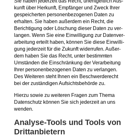
Sie haben jeder­zeit das Recht, unent­gelt­lich Aus­
kunft über Her­kunft, Emp­fän­ger und Zweck Ihrer
gespei­cher­ten per­so­nen­be­zo­ge­nen Daten zu
erhal­ten. Sie haben außer­dem ein Recht, die
Berich­ti­gung oder Löschung die­ser Daten zu ver­
lan­gen. Wenn Sie eine Ein­wil­li­gung zur Daten­ver­
ar­bei­tung erteilt haben, kön­nen Sie die­se Ein­wil­li­
gung jeder­zeit für die Zukunft wider­ru­fen. Außer­
dem haben Sie das Recht, unter bestimm­ten
Umstän­den die Ein­schrän­kung der Ver­ar­bei­tung
Ihrer per­so­nen­be­zo­ge­nen Daten zu ver­lan­gen.
Des Wei­te­ren steht Ihnen ein Beschwer­de­recht
bei der zustän­di­gen Auf­sichts­be­hör­de zu.
Hier­zu sowie zu wei­te­ren Fra­gen zum The­ma
Daten­schutz kön­nen Sie sich jeder­zeit an uns
wenden.
Ana­ly­se-Tools und Tools von
Drittanbietern