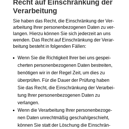
Recht auf Ein­schrän­kung der
Verarbeitung
Sie haben das Recht, die Ein­schrän­kung der Ver­
ar­bei­tung Ihrer per­so­nen­be­zo­ge­nen Daten zu ver­
lan­gen. Hier­zu kön­nen Sie sich jeder­zeit an uns
wen­den. Das Recht auf Ein­schrän­kung der Ver­ar­
bei­tung besteht in fol­gen­den Fällen:
Wenn Sie die Rich­tig­keit Ihrer bei uns gespei­
cher­ten per­so­nen­be­zo­ge­nen Daten bestrei­ten,
benö­ti­gen wir in der Regel Zeit, um dies zu
über­prü­fen. Für die Dau­er der Prü­fung haben
Sie das Recht, die Ein­schrän­kung der Ver­ar­bei­
tung Ihrer per­so­nen­be­zo­ge­nen Daten zu
verlangen.
Wenn die Ver­ar­bei­tung Ihrer per­so­nen­be­zo­ge­
nen Daten unrecht­mä­ßig geschah/geschieht,
kön­nen Sie statt der Löschung die Ein­schrän­