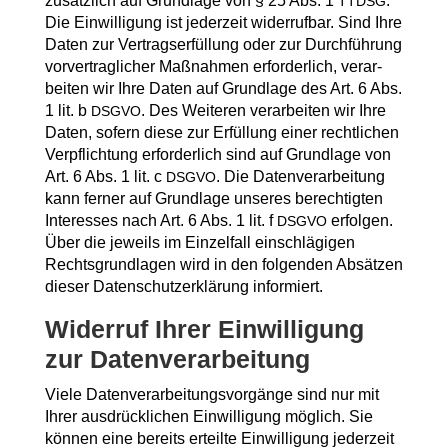
zusätz­lich auf Grund­la­ge von § 25 Abs. 1
.
TTDSG
Die Ein­wil­li­gung ist jeder­zeit wider­ruf­bar. Sind Ihre
Daten zur Ver­trags­er­fül­lung oder zur Durch­füh­rung
vor­ver­trag­li­cher Maß­nah­men erfor­der­lich, ver­ar­
bei­ten wir Ihre Daten auf Grund­la­ge des Art. 6 Abs.
1 lit. b
. Des Wei­te­ren ver­ar­bei­ten wir Ihre
DSGVO
Daten, sofern die­se zur Erfül­lung einer recht­li­chen
Ver­pflich­tung erfor­der­lich sind auf Grund­la­ge von
Art. 6 Abs. 1 lit. c
. Die Daten­ver­ar­bei­tung
DSGVO
kann fer­ner auf Grund­la­ge unse­res berech­tig­ten
Inter­es­ses nach Art. 6 Abs. 1 lit. f
erfol­gen.
DSGVO
Über die jeweils im Ein­zel­fall ein­schlä­gi­gen
Rechts­grund­la­gen wird in den fol­gen­den Absät­zen
die­ser Daten­schutz­er­klä­rung informiert.
Wider­ruf Ihrer Ein­wil­li­gung
zur Datenverarbeitung
Vie­le Daten­ver­ar­bei­tungs­vor­gän­ge sind nur mit
Ihrer aus­drück­li­chen Ein­wil­li­gung mög­lich. Sie
kön­nen eine bereits erteil­te Ein­wil­li­gung jeder­zeit