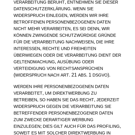
,
VERARBEITUNG
BERUHT
ENTNEHMEN
SIE
DIESER
.
DATENSCHUTZERKLÄRUNG
WENN
SIE
,
WIDERSPRUCH
EINLEGEN
WERDEN
WIR
IHRE
BETROFFENEN
PERSONENBEZOGENEN
DATEN
,
,
NICHT
MEHR
VERARBEITEN
ES
SEI
DENN
WIR
KÖNNEN
ZWINGENDE
SCHUTZWÜRDIGE
GRÜNDE
,
FÜR
DIE
VERARBEITUNG
NACHWEISEN
DIE
IHRE
,
INTERESSEN
RECHTE
UND
FREIHEITEN
ÜBERWIEGEN
ODER
DIE
VERARBEITUNG
DIENT
DER
,
GELTENDMACHUNG
AUSÜBUNG
ODER
VERTEIDIGUNG
VON
RECHTSANSPRÜCHEN
(
. 21
. 1
).
WIDERSPRUCH
NACH
ART
ABS
DSGVO
WERDEN
IHRE
PERSONENBEZOGENEN
DATEN
,
VERARBEITET
UM
DIREKTWERBUNG
ZU
,
,
BETREIBEN
SO
HABEN
SIE
DAS
RECHT
JEDERZEIT
WIDERSPRUCH
GEGEN
DIE
VERARBEITUNG
SIE
BETREFFENDER
PERSONENBEZOGENER
DATEN
ZUM
ZWECKE
DERARTIGER
WERBUNG
;
,
EINZULEGEN
DIES
GILT
AUCH
FÜR
DAS
PROFILING
SOWEIT
ES
MIT
SOLCHER
DIREKTWERBUNG
IN