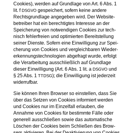
Coo­kies), wer­den auf Grund­la­ge von Art. 6 Abs. 1
lit. f
gespei­chert, sofern kei­ne ande­re
DSGVO
Rechts­grund­la­ge ange­ge­ben wird. Der Web­site­
be­trei­ber hat ein berech­tig­tes Inter­es­se an der
Spei­che­rung von not­wen­di­gen Coo­kies zur tech­
nisch feh­ler­frei­en und opti­mier­ten Bereit­stel­lung
sei­ner Diens­te. Sofern eine Ein­wil­li­gung zur Spei­
che­rung von Coo­kies und ver­gleich­ba­ren Wie­der­
erken­nungs­tech­no­lo­gien abge­fragt wur­de, erfolgt
die Ver­ar­bei­tung aus­schließ­lich auf Grund­la­ge
die­ser Ein­wil­li­gung (Art. 6 Abs. 1 lit. a
und
DSGVO
§ 25 Abs. 1
); die Ein­wil­li­gung ist jeder­zeit
TTDSG
widerrufbar.
Sie kön­nen Ihren Brow­ser so ein­stel­len, dass Sie
über das Set­zen von Coo­kies infor­miert wer­den
und Coo­kies nur im Ein­zel­fall erlau­ben, die
Annah­me von Coo­kies für bestimm­te Fäl­le oder
gene­rell aus­schlie­ßen sowie das auto­ma­ti­sche
Löschen der Coo­kies beim Schlie­ßen des Brow­
sers akti­vie­ren. Bei der Deak­ti­vie­rung von Coo­kies