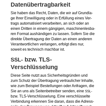
Datenübertragbarkeit
Sie haben das Recht, Daten, die wir auf Grund­la­
ge Ihrer Ein­wil­li­gung oder in Erfül­lung eines Ver­
trags auto­ma­ti­siert ver­ar­bei­ten, an sich oder an
einen Drit­ten in einem gän­gi­gen, maschi­nen­les­ba­
ren For­mat aus­hän­di­gen zu las­sen. Sofern Sie die
direk­te Über­tra­gung der Daten an einen ande­ren
Ver­ant­wort­li­chen ver­lan­gen, erfolgt dies nur,
soweit es tech­nisch mach­bar ist.
bzw. TLS-
SSL-
Verschlüsselung
Die­se Sei­te nutzt aus Sicher­heits­grün­den und
zum Schutz der Über­tra­gung ver­trau­li­cher Inhal­te,
wie zum Bei­spiel Bestel­lun­gen oder Anfra­gen, die
Sie an uns als Sei­ten­be­trei­ber sen­den, eine
SSL-
bzw. TLS-Ver­schlüs­se­lung. Eine ver­schlüs­sel­te
Ver­bin­dung erken­nen Sie dar­an, dass die Adress­