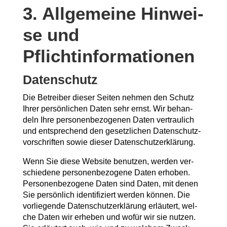
3. All­ge­mei­ne Hin­wei­
se und
Pflichtinformationen
Daten­schutz
Die Betrei­ber die­ser Sei­ten neh­men den Schutz
Ihrer per­sön­li­chen Daten sehr ernst. Wir behan­
deln Ihre per­so­nen­be­zo­ge­nen Daten ver­trau­lich
und ent­spre­chend den gesetz­li­chen Daten­schutz­
vor­schrif­ten sowie die­ser Datenschutzerklärung.
Wenn Sie die­se Web­site benut­zen, wer­den ver­
schie­de­ne per­so­nen­be­zo­ge­ne Daten erho­ben.
Per­so­nen­be­zo­ge­ne Daten sind Daten, mit denen
Sie per­sön­lich iden­ti­fi­ziert wer­den kön­nen. Die
vor­lie­gen­de Daten­schutz­er­klä­rung erläu­tert, wel­
che Daten wir erhe­ben und wofür wir sie nut­zen.