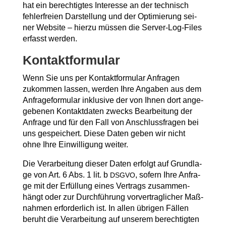
hat ein berech­tig­tes Inter­es­se an der tech­nisch
feh­ler­frei­en Dar­stel­lung und der Opti­mie­rung sei­
ner Web­site – hier­zu müs­sen die Ser­ver-Log-Files
erfasst werden.
Kon­takt­for­mu­lar
Wenn Sie uns per Kon­takt­for­mu­lar Anfra­gen
zukom­men las­sen, wer­den Ihre Anga­ben aus dem
Anfra­ge­for­mu­lar inklu­si­ve der von Ihnen dort ange­
ge­be­nen Kon­takt­da­ten zwecks Bear­bei­tung der
Anfra­ge und für den Fall von Anschluss­fra­gen bei
uns gespei­chert. Die­se Daten geben wir nicht
ohne Ihre Ein­wil­li­gung weiter.
Die Ver­ar­bei­tung die­ser Daten erfolgt auf Grund­la­
ge von Art. 6 Abs. 1 lit. b
, sofern Ihre Anfra­
DSGVO
ge mit der Erfül­lung eines Ver­trags zusam­men­
hängt oder zur Durch­füh­rung vor­ver­trag­li­cher Maß­
nah­men erfor­der­lich ist. In allen übri­gen Fäl­len
beruht die Ver­ar­bei­tung auf unse­rem berech­tig­ten