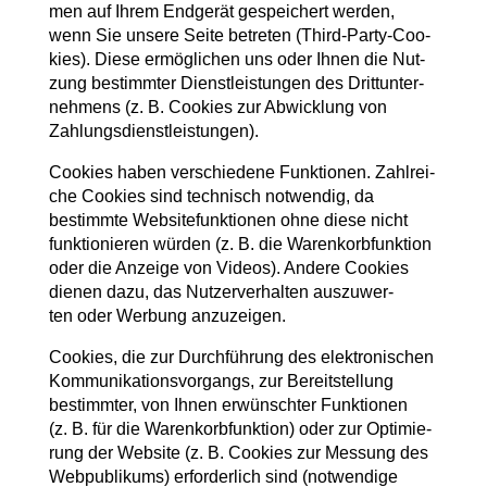
men auf Ihrem End­ge­rät gespei­chert wer­den,
wenn Sie unse­re Sei­te betre­ten (Third-Par­ty-Coo­
kies). Die­se ermög­li­chen uns oder Ihnen die Nut­
zung bestimm­ter Dienst­leis­tun­gen des Dritt­un­ter­
neh­mens (z. B. Coo­kies zur Abwick­lung von
Zahlungsdienstleistungen).
Coo­kies haben ver­schie­de­ne Funk­tio­nen. Zahl­rei­
che Coo­kies sind tech­nisch not­wen­dig, da
bestimm­te Web­site­funk­tio­nen ohne die­se nicht
funk­tio­nie­ren wür­den (z. B. die Waren­korb­funk­ti­on
oder die Anzei­ge von Vide­os). Ande­re Coo­kies
die­nen dazu, das Nut­zer­ver­hal­ten aus­zu­wer­
ten oder Wer­bung anzuzeigen.
Coo­kies, die zur Durch­füh­rung des elek­tro­ni­schen
Kom­mu­ni­ka­ti­ons­vor­gangs, zur Bereit­stel­lung
bestimm­ter, von Ihnen erwünsch­ter Funk­tio­nen
(z. B. für die Waren­korb­funk­ti­on) oder zur Opti­mie­
rung der Web­site (z. B. Coo­kies zur Mes­sung des
Web­pu­bli­kums) erfor­der­lich sind (not­wen­di­ge