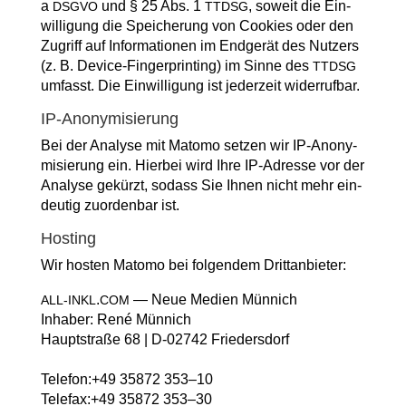
a
und § 25 Abs. 1
, soweit die Ein­
DSGVO
TTDSG
wil­li­gung die Spei­che­rung von Coo­kies oder den
Zugriff auf Infor­ma­tio­nen im End­ge­rät des Nut­zers
(z. B. Device-Fin­ger­prin­ting) im Sin­ne des
TTDSG
umfasst. Die Ein­wil­li­gung ist jeder­zeit widerrufbar.
IP-Anony­mi­sie­rung
Bei der Ana­ly­se mit Mato­mo set­zen wir IP-Anony­
mi­sie­rung ein. Hier­bei wird Ihre IP-Adres­se vor der
Ana­ly­se gekürzt, sodass Sie Ihnen nicht mehr ein­
deu­tig zuor­den­bar ist.
Hos­ting
Wir hos­ten Mato­mo bei fol­gen­dem Drittanbieter:
.
— Neue Medi­en Münnich
ALL-INKL
COM
Inha­ber: René Münnich
Haupt­stra­ße 68 | D‑02742 Friedersdorf
Telefon:+49 35872 353–10
Telefax:+49 35872 353–30