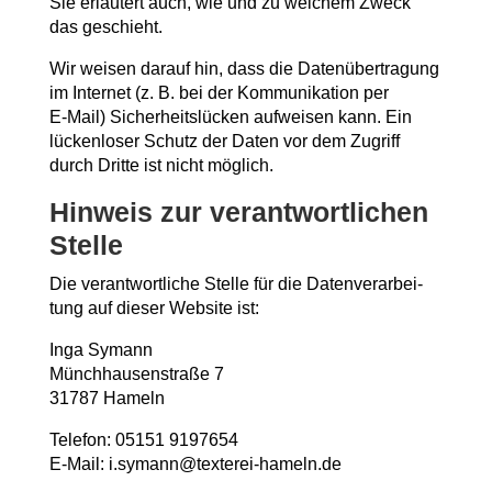
Sie erläu­tert auch, wie und zu wel­chem Zweck
das geschieht.
Wir wei­sen dar­auf hin, dass die Daten­über­tra­gung
im Inter­net (z. B. bei der Kom­mu­ni­ka­ti­on per
E‑Mail) Sicher­heits­lü­cken auf­wei­sen kann. Ein
lücken­lo­ser Schutz der Daten vor dem Zugriff
durch Drit­te ist nicht möglich.
Hin­weis zur ver­ant­wort­li­chen
Stelle
Die ver­ant­wort­li­che Stel­le für die Daten­ver­ar­bei­
tung auf die­ser Web­site ist:
Inga Symann
Münch­hau­sen­stra­ße 7
31787 Hameln
Tele­fon: 05151 9197654
E‑Mail: i.symann@texterei-hameln.de