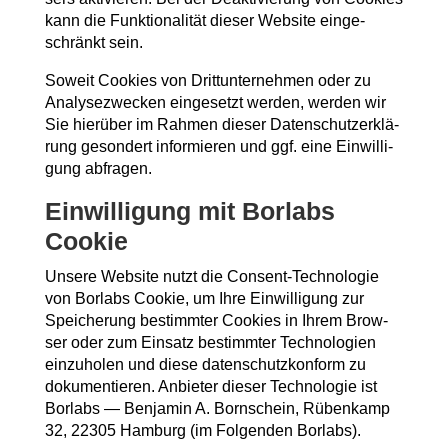
kann die Funk­tio­na­li­tät die­ser Web­site ein­ge­
schränkt sein.
Soweit Coo­kies von Dritt­un­ter­neh­men oder zu
Ana­ly­se­zwe­cken ein­ge­setzt wer­den, wer­den wir
Sie hier­über im Rah­men die­ser Daten­schutz­er­klä­
rung geson­dert infor­mie­ren und ggf. eine Ein­wil­li­
gung abfragen.
Ein­wil­li­gung mit Borlabs
Cookie
Unse­re Web­site nutzt die Con­sent-Tech­no­lo­gie
von Borlabs Coo­kie, um Ihre Ein­wil­li­gung zur
Spei­che­rung bestimm­ter Coo­kies in Ihrem Brow­
ser oder zum Ein­satz bestimm­ter Tech­no­lo­gien
ein­zu­ho­len und die­se daten­schutz­kon­form zu
doku­men­tie­ren. Anbie­ter die­ser Tech­no­lo­gie ist
Borlabs — Ben­ja­min A. Born­schein, Rüben­kamp
32, 22305 Ham­burg (im Fol­gen­den Borlabs).