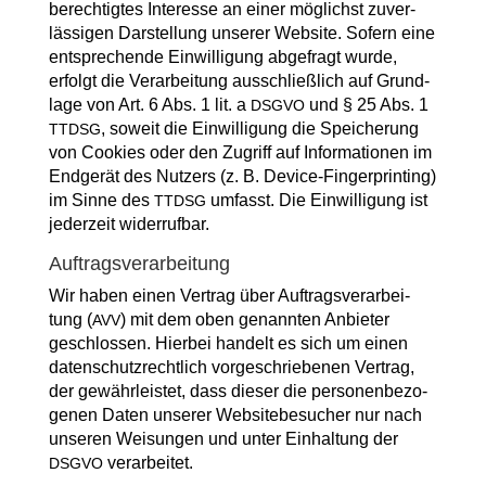
berech­tig­tes Inter­es­se an einer mög­lichst zuver­
läs­si­gen Dar­stel­lung unse­rer Web­site. Sofern eine
ent­spre­chen­de Ein­wil­li­gung abge­fragt wur­de,
erfolgt die Ver­ar­bei­tung aus­schließ­lich auf Grund­
la­ge von Art. 6 Abs. 1 lit. a
und § 25 Abs. 1
DSGVO
, soweit die Ein­wil­li­gung die Spei­che­rung
TTDSG
von Coo­kies oder den Zugriff auf Infor­ma­tio­nen im
End­ge­rät des Nut­zers (z. B. Device-Fin­ger­prin­ting)
im Sin­ne des
umfasst. Die Ein­wil­li­gung ist
TTDSG
jeder­zeit widerrufbar.
Auf­trags­ver­ar­bei­tung
Wir haben einen Ver­trag über Auf­trags­ver­ar­bei­
tung (
) mit dem oben genann­ten Anbie­ter
AVV
geschlos­sen. Hier­bei han­delt es sich um einen
daten­schutz­recht­lich vor­ge­schrie­be­nen Ver­trag,
der gewähr­leis­tet, dass die­ser die per­so­nen­be­zo­
ge­nen Daten unse­rer Web­site­be­su­cher nur nach
unse­ren Wei­sun­gen und unter Ein­hal­tung der
verarbeitet.
DSGVO