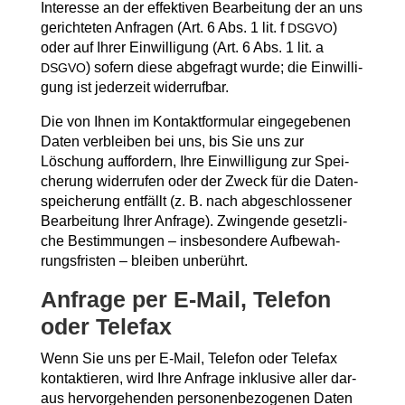
Inter­es­se an der effek­ti­ven Bear­bei­tung der an uns
gerich­te­ten Anfra­gen (Art. 6 Abs. 1 lit. f
)
DSGVO
oder auf Ihrer Ein­wil­li­gung (Art. 6 Abs. 1 lit. a
) sofern die­se abge­fragt wur­de; die Ein­wil­li­
DSGVO
gung ist jeder­zeit widerrufbar.
Die von Ihnen im Kon­takt­for­mu­lar ein­ge­ge­be­nen
Daten ver­blei­ben bei uns, bis Sie uns zur
Löschung auf­for­dern, Ihre Ein­wil­li­gung zur Spei­
che­rung wider­ru­fen oder der Zweck für die Daten­
spei­che­rung ent­fällt (z. B. nach abge­schlos­se­ner
Bear­bei­tung Ihrer Anfra­ge). Zwin­gen­de gesetz­li­
che Bestim­mun­gen – ins­be­son­de­re Auf­be­wah­
rungs­fris­ten – blei­ben unberührt.
Anfra­ge per E‑Mail, Tele­fon
oder Telefax
Wenn Sie uns per E‑Mail, Tele­fon oder Tele­fax
kon­tak­tie­ren, wird Ihre Anfra­ge inklu­si­ve aller dar­
aus her­vor­ge­hen­den per­so­nen­be­zo­ge­nen Daten