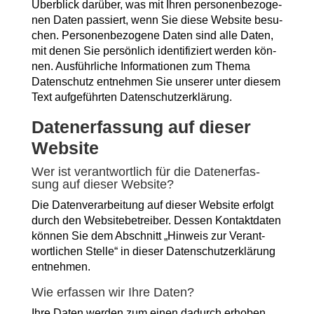
Über­blick dar­über, was mit Ihren per­so­nen­be­zo­ge­
nen Daten pas­siert, wenn Sie die­se Web­site besu­
chen. Per­so­nen­be­zo­ge­ne Daten sind alle Daten,
mit denen Sie per­sön­lich iden­ti­fi­ziert wer­den kön­
nen. Aus­führ­li­che Infor­ma­tio­nen zum The­ma
Daten­schutz ent­neh­men Sie unse­rer unter die­sem
Text auf­ge­führ­ten Datenschutzerklärung.
Daten­er­fas­sung auf die­ser
Website
Wer ist ver­ant­wort­lich für die Daten­er­fas­
sung auf die­ser Website?
Die Daten­ver­ar­bei­tung auf die­ser Web­site erfolgt
durch den Web­site­be­trei­ber. Des­sen Kon­takt­da­ten
kön­nen Sie dem Abschnitt „Hin­weis zur Ver­ant­
wort­li­chen Stel­le“ in die­ser Daten­schutz­er­klä­rung
entnehmen.
Wie erfas­sen wir Ihre Daten?
Ihre Daten wer­den zum einen dadurch erho­ben,