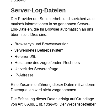
c
.
DSGVO
Ser­ver-Log-Datei­en
Der Pro­vi­der der Sei­ten erhebt und spei­chert auto­
ma­tisch Infor­ma­tio­nen in so genann­ten Ser­ver-
Log-Datei­en, die Ihr Brow­ser auto­ma­tisch an uns
über­mit­telt. Dies sind:
Brow­ser­typ und Browserversion
ver­wen­de­tes Betriebssystem
Refer­rer
URL
Host­na­me des zugrei­fen­den Rechners
Uhr­zeit der Serveranfrage
IP-Adres­se
Eine Zusam­men­füh­rung die­ser Daten mit ande­ren
Daten­quel­len wird nicht vorgenommen.
Die Erfas­sung die­ser Daten erfolgt auf Grund­la­ge
von Art. 6 Abs. 1 lit. f
. Der Web­site­be­trei­ber
DSGVO