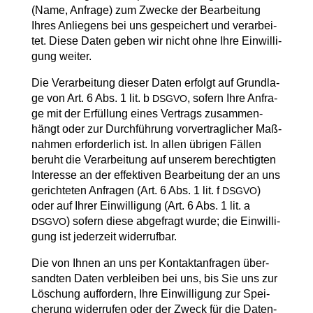
(Name, Anfra­ge) zum Zwe­cke der Bear­bei­tung
Ihres Anlie­gens bei uns gespei­chert und ver­ar­bei­
tet. Die­se Daten geben wir nicht ohne Ihre Ein­wil­li­
gung weiter.
Die Ver­ar­bei­tung die­ser Daten erfolgt auf Grund­la­
ge von Art. 6 Abs. 1 lit. b
, sofern Ihre Anfra­
DSGVO
ge mit der Erfül­lung eines Ver­trags zusam­men­
hängt oder zur Durch­füh­rung vor­ver­trag­li­cher Maß­
nah­men erfor­der­lich ist. In allen übri­gen Fäl­len
beruht die Ver­ar­bei­tung auf unse­rem berech­tig­ten
Inter­es­se an der effek­ti­ven Bear­bei­tung der an uns
gerich­te­ten Anfra­gen (Art. 6 Abs. 1 lit. f
)
DSGVO
oder auf Ihrer Ein­wil­li­gung (Art. 6 Abs. 1 lit. a
) sofern die­se abge­fragt wur­de; die Ein­wil­li­
DSGVO
gung ist jeder­zeit widerrufbar.
Die von Ihnen an uns per Kon­takt­an­fra­gen über­
sand­ten Daten ver­blei­ben bei uns, bis Sie uns zur
Löschung auf­for­dern, Ihre Ein­wil­li­gung zur Spei­
che­rung wider­ru­fen oder der Zweck für die Daten­