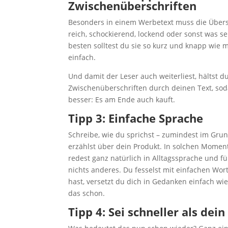
Zwischenüberschriften
Beson­ders in einem Wer­be­text muss die Über­sc
reich, scho­ckie­rend, lockend oder sonst was sei
bes­ten soll­test du sie so kurz und knapp wie mö
einfach.
Und damit der Leser auch wei­ter­liest, hältst d
Zwi­schen­über­schrif­ten durch dei­nen Text, sod
bes­ser: Es am Ende auch kauft.
Tipp 3: Ein­fa­che Sprache
Schrei­be, wie du sprichst – zumin­dest im Grund
erzählst über dein Pro­dukt. In sol­chen Momen­
redest ganz natür­lich in All­tags­spra­che und fü
nichts ande­res. Du fes­selst mit ein­fa­chen Wo
hast, ver­setzt du dich in Gedan­ken ein­fach wie
das schon.
Tipp 4: Sei schnel­ler als de