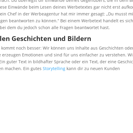
ach: Du über­legst dir Ein­wän­de dei­nes Gegen­übers, die in dem B
e­se Ein­wän­de beim Lesen dei­nes Wer­be­tex­tes gar nicht erst auf­k
 Mein Chef in der Wer­be­agen­tur hat mir immer gesagt: „Du musst m
gen beant­wor­ten zu kön­nen.“ Bei einem Wer­be­text han­delt es sic
bei dem du jedoch schon alle Fra­gen beant­wor­tet hast.
a­len Geschich­ten und Bildern
es kommt noch bes­ser: Wir kön­nen uns Inhal­te aus Geschich­ten ode
ie erzeu­gen Emo­tio­nen und sind für uns ein­fa­cher zu ver­ste­hen. Wi
t. Ein guter Text in bild­haf­ter Spra­che oder ein Text, der eine Geschic
­den machen. Ein gutes
Sto­rytel­ling
kann dir zu neu­en Kun­den