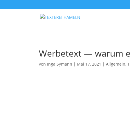
Wer­be­text — war­um e
von
Inga Symann
|
Mai 17, 2021
|
Allgemein
,
T