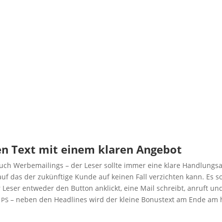
den Text mit einem kla­ren Angebot
uch Wer­be­mai­lings – der Leser soll­te immer eine kla­re Hand­lungs­
auf das der zukünf­ti­ge Kun­de auf kei­nen Fall ver­zich­ten kann. Es sol
 Leser ent­we­der den But­ton anklickt, eine Mail schreibt, anruft un
s
– neben den Head­lines wird der klei­ne Bonus­text am Ende am 
PS