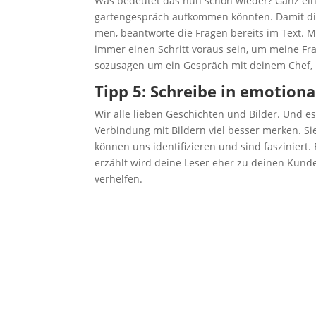
Was bedeu­tet das nun schon wie­der? Ganz ein­f
gar­ten­ge­spräch auf­kom­men könn­ten. Damit di
men, beant­wor­te die Fra­gen bereits im Text.
immer einen Schritt vor­aus sein, um mei­ne Fra­
sozu­sa­gen um ein Gespräch mit dei­nem Chef, 
Tipp 5: Schrei­be in emo­tio­n
Wir alle lie­ben Geschich­ten und Bil­der. Und 
Ver­bin­dung mit Bil­dern viel bes­ser mer­ken. S
kön­nen uns iden­ti­fi­zie­ren und sind fas­zi­nier
erzählt wird dei­ne Leser eher zu dei­nen Kun
verhelfen.