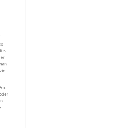
e
so
ite­
ber­
 man
i­el­
Pro­
 oder
en
e