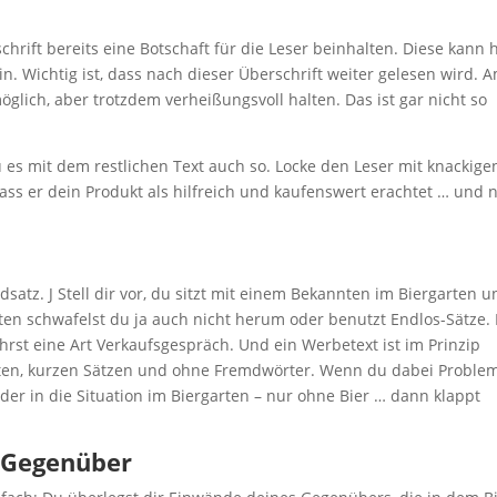
hrift bereits eine Bot­schaft für die Leser beinhal­ten. Die­se kann h
n. Wich­tig ist, dass nach die­ser Über­schrift wei­ter gele­sen wird. 
g­lich, aber trotz­dem ver­hei­ßungs­voll hal­ten. Das ist gar nicht so
u es mit dem rest­li­chen Text auch so. Locke den Leser mit kna­cki­ge
ass er dein Pro­dukt als hilf­reich und kau­fens­wert erach­tet … und 
­satz. J Stell dir vor, du sitzt mit einem Bekann­ten im Bier­gar­ten 
ten schwa­felst du ja auch nicht her­um oder benutzt End­los-Sät­ze.
hrst eine Art Ver­kaufs­ge­spräch. Und ein Wer­be­text ist im Prin­zip
r­ten, kur­zen Sät­zen und ohne Fremd­wör­ter. Wenn du dabei Pro­ble­
­der in die Situa­ti­on im Bier­gar­ten – nur ohne Bier … dann klappt
in Gegenüber