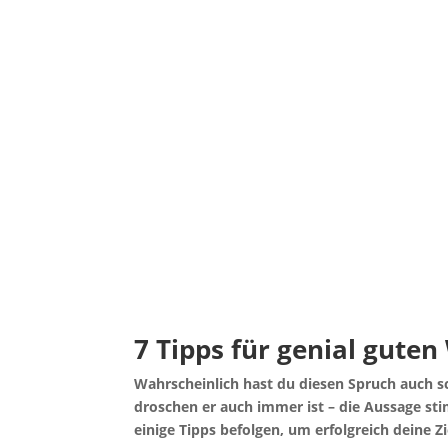
7 Tipps für geni­al guten
Wahr­schein­lich hast du die­sen Spruch auch 
dro­schen er auch immer ist – die Aus­sa­ge sti
eini­ge Tipps befol­gen, um erfolg­reich dei­ne Z