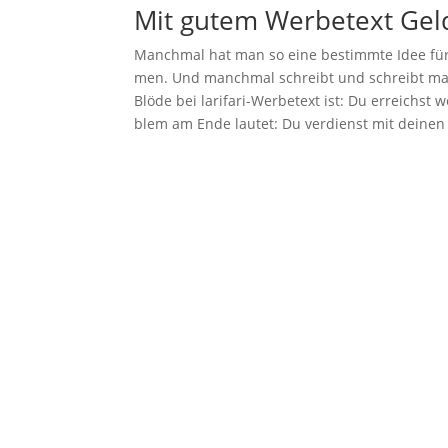
Mit gutem Wer­be­text Gel
Manch­mal hat man so eine bestimm­te Idee für e
men. Und manch­mal schreibt und schreibt man,
Blö­de bei lari­fa­ri-Wer­be­text ist: Du erreichs
blem am Ende lau­tet: Du ver­dienst mit dei­nen