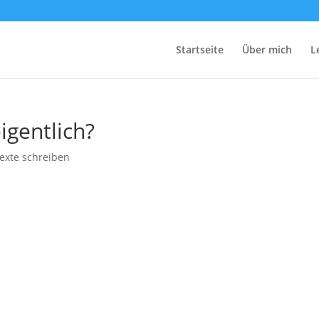
Start­sei­te
Über mich
L
igentlich?
exte schreiben