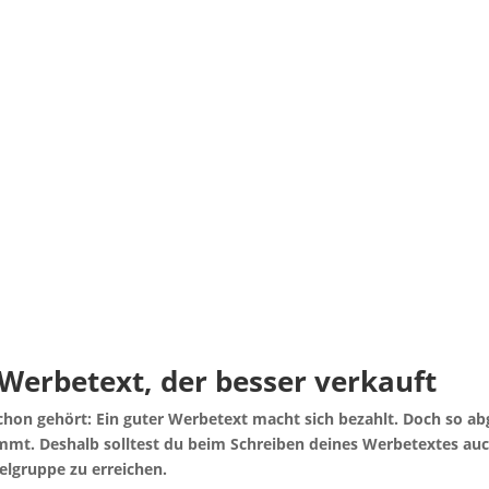
 Wer­be­text, der bes­ser verkauft
schon gehört: Ein guter Wer­be­text macht sich bezahlt. Doch so ab
mmt. Des­halb soll­test du beim Schrei­ben dei­nes Wer­be­tex­tes au
iel­grup­pe zu erreichen.