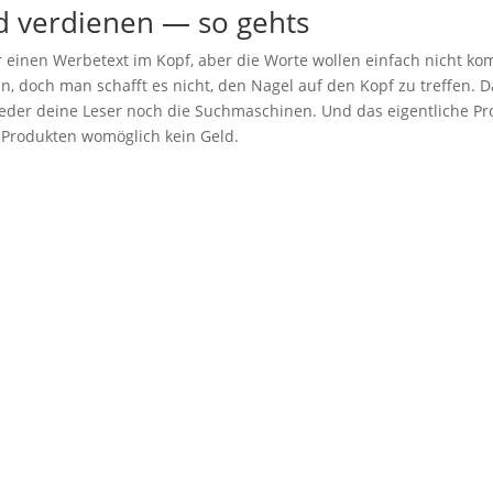
d ver­die­nen — so gehts
inen Wer­be­text im Kopf, aber die Wor­te wol­len ein­fach nicht ko
 doch man schafft es nicht, den Nagel auf den Kopf zu tref­fen. D
t weder dei­ne Leser noch die Such­ma­schi­nen. Und das eigent­li­che Pr
 Pro­duk­ten womög­lich kein Geld.