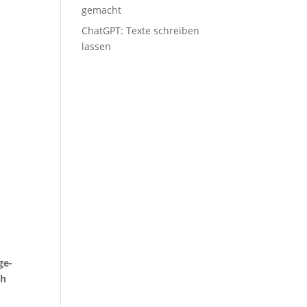
gemacht
ChatGPT: Tex­te schrei­ben
lassen
ge­
ch