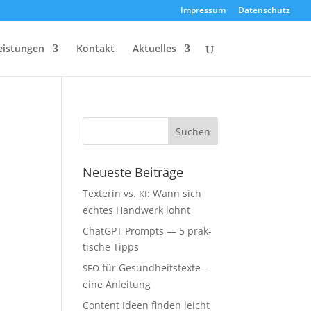
Impres­sum
Daten­schutz
eis­tun­gen
Kon­takt
Aktu­el­les
Neu­es­te Beiträge
Tex­te­rin vs.
: Wann sich
KI
ech­tes Hand­werk lohnt
ChatGPT Prompts — 5 prak­
ti­sche Tipps
für Gesund­heits­tex­te –
SEO
eine Anleitung
Con­tent Ideen fin­den leicht