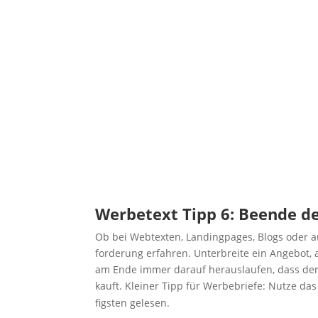
Wer­be­text Tipp 6: Been­de 
Ob bei Web­tex­ten, Landing­pa­ges, Blogs oder a
for­de­rung erfah­ren. Unter­brei­te ein Ange­bot, 
am Ende immer dar­auf her­aus­lau­fen, dass der
kauft. Klei­ner Tipp für Wer­be­brie­fe: Nut­ze da
figs­ten gelesen.