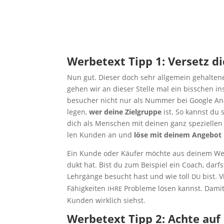
Wer­be­text Tipp 1: Ver­setz 
Nun gut. Die­ser doch sehr all­ge­mein gehal­te
gehen wir an die­ser Stel­le mal ein biss­chen in
be­su­cher nicht nur als Num­mer bei Goog­le Ana­
le­gen,
wer dei­ne Ziel­grup­pe
ist. So kannst du 
dich als Men­schen mit dei­nen ganz spe­zi­el­len F
len Kun­den an und
löse mit dei­nem Ange­bot 
Ein Kun­de oder Käu­fer möch­te aus dei­nem Wer
dukt hat. Bist du zum Bei­spiel ein Coach, darf
Lehr­gän­ge besucht hast und wie toll
bist. V
DU
Fähig­kei­ten
Pro­ble­me lösen kannst. Damit
IHRE
Kun­den wirk­lich siehst.
Wer­be­text Tipp 2: Ach­te auf