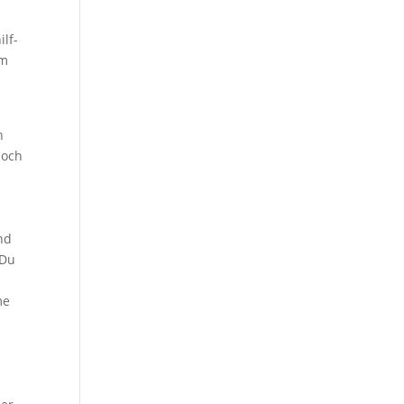
ilf­
Am
n
noch
und
 Du
me