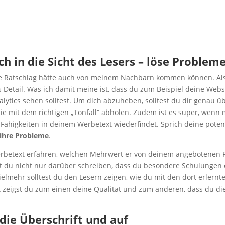
dich in die Sicht des Lesers – löse Problem
­ne Rat­schlag hät­te auch von mei­nem Nach­barn kom­men kön­nen. Al
s Detail. Was ich damit mei­ne ist, dass du zum Bei­spiel dei­ne Web­s
ly­tics sehen soll­test. Um dich abzu­he­ben, soll­test du dir genau ü
sie mit dem rich­ti­gen „Ton­fall“ abho­len. Zudem ist es super, wenn
ähig­kei­ten in dei­nem Wer­be­text wie­der­fin­det. Sprich dei­ne poten­z
ihre Pro­ble­me
.
­be­text erfah­ren, wel­chen Mehr­wert er von dei­nem ange­bo­te­nen 
st du nicht nur dar­über schrei­ben, dass du beson­de­re Schu­lun­gen
iel­mehr soll­test du den Lesern zei­gen, wie du mit den dort erlern­t
 zeigst du zum einen dei­ne Qua­li­tät und zum ande­ren, dass du di
 die Über­schrift und auf