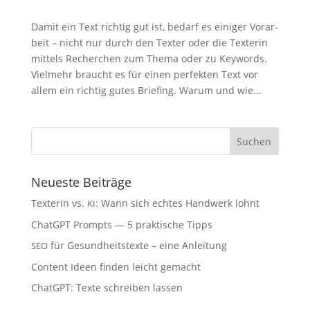
Damit ein Text rich­tig gut ist, bedarf es eini­ger Vor­ar­
beit – nicht nur durch den Tex­ter oder die Tex­te­rin
mit­tels Recher­chen zum The­ma oder zu Key­words.
Viel­mehr braucht es für einen per­fek­ten Text vor
allem ein rich­tig gutes Brie­fing. War­um und wie...
Neu­es­te Beiträge
Tex­te­rin vs.
: Wann sich ech­tes Hand­werk lohnt
KI
ChatGPT Prompts — 5 prak­ti­sche Tipps
für Gesund­heits­tex­te – eine Anleitung
SEO
Con­tent Ideen fin­den leicht gemacht
ChatGPT: Tex­te schrei­ben lassen