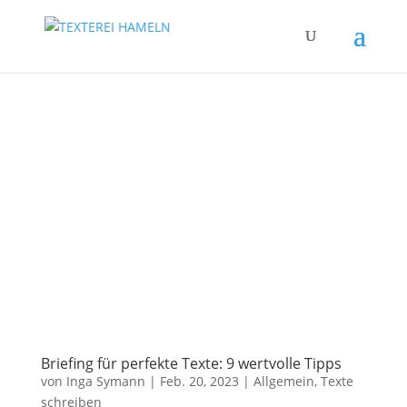
Brie­fing für per­fek­te Tex­te: 9 wert­vol­le Tipps
von
Inga Symann
|
Feb. 20, 2023
|
Allgemein
,
Texte
schreiben