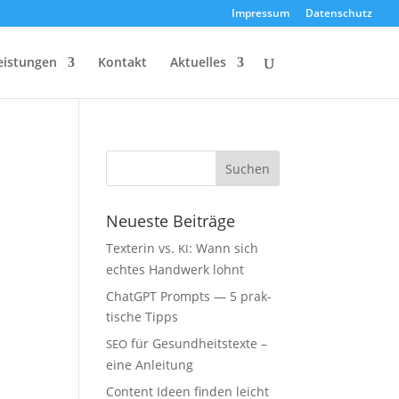
Impres­sum
Daten­schutz
eis­tun­gen
Kon­takt
Aktu­el­les
Neu­es­te Beiträge
Tex­te­rin vs.
: Wann sich
KI
ech­tes Hand­werk lohnt
ChatGPT Prompts — 5 prak­
ti­sche Tipps
für Gesund­heits­tex­te –
SEO
eine Anleitung
Con­tent Ideen fin­den leicht