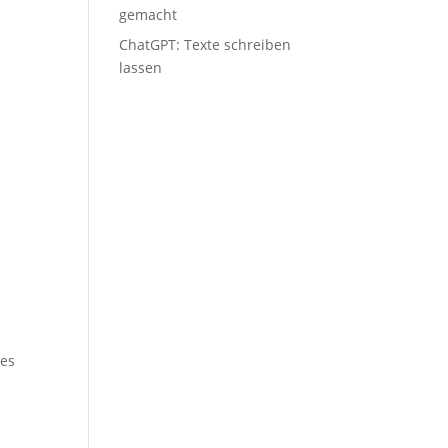
gemacht
ChatGPT: Tex­te schrei­ben
lassen
tes