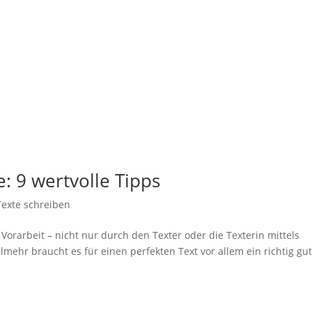
te: 9 wert­vol­le Tipps
Texte schreiben
 Vor­ar­beit – nicht nur durch den Tex­ter oder die Tex­te­rin mit­tels
mehr braucht es für einen per­fek­ten Text vor allem ein rich­tig gu