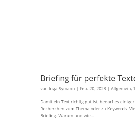
Brie­fing für per­fek­te Tex­
von
Inga Symann
|
Feb. 20, 2023
|
Allgemein
,
Damit ein Text rich­tig gut ist, bedarf es eini­ger
Recher­chen zum The­ma oder zu Key­words. Viel­
Brie­fing. War­um und wie...