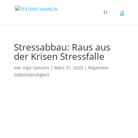
Stress­ab­bau: Raus aus
der Kri­sen Stressfalle
von
Inga Symann
|
März 31, 2020
|
Allgemein
,
Selbstständigkeit