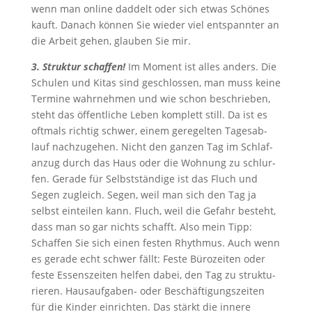
wenn man online dad­delt oder sich etwas Schö­nes
kauft. Danach kön­nen Sie wie­der viel ent­spann­ter an
die Arbeit gehen, glau­ben Sie mir.
3. Struk­tur schaf­fen!
Im Moment ist alles anders. Die
Schu­len und Kitas sind geschlos­sen, man muss kei­ne
Ter­mi­ne wahr­neh­men und wie schon beschrie­ben,
steht das öffent­li­che Leben kom­plett still. Da ist es
oft­mals rich­tig schwer, einem gere­gel­ten Tages­ab­
lauf nach­zu­ge­hen. Nicht den gan­zen Tag im Schlaf­
an­zug durch das Haus oder die Woh­nung zu schlur­
fen. Gera­de für Selbst­stän­di­ge ist das Fluch und
Segen zugleich. Segen, weil man sich den Tag ja
selbst ein­tei­len kann. Fluch, weil die Gefahr besteht,
dass man so gar nichts schafft. Also mein Tipp:
Schaf­fen Sie sich einen fes­ten Rhyth­mus. Auch wenn
es gera­de echt schwer fällt: Fes­te Büro­zei­ten oder
fes­te Essens­zei­ten hel­fen dabei, den Tag zu struk­tu­
rie­ren. Haus­auf­ga­ben- oder Beschäf­ti­gungs­zei­ten
für die Kin­der ein­rich­ten. Das stärkt die inne­re