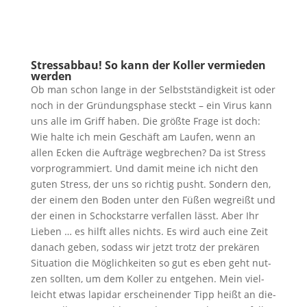
Stress­ab­bau! So kann der Kol­ler ver­mie­den
werden
Ob man schon lan­ge in der Selbst­stän­dig­keit ist oder
noch in der Grün­dungs­pha­se steckt – ein Virus kann
uns alle im Griff haben. Die größ­te Fra­ge ist doch:
Wie hal­te ich mein Geschäft am Lau­fen, wenn an
allen Ecken die Auf­trä­ge weg­bre­chen? Da ist Stress
vor­pro­gram­miert. Und damit mei­ne ich nicht den
guten Stress, der uns so rich­tig pusht. Son­dern den,
der einem den Boden unter den Füßen weg­reißt und
der einen in Schock­star­re ver­fal­len lässt. Aber Ihr
Lie­ben … es hilft alles nichts. Es wird auch eine Zeit
danach geben, sodass wir jetzt trotz der pre­kä­ren
Situa­ti­on die Mög­lich­kei­ten so gut es eben geht nut­
zen soll­ten, um dem Kol­ler zu ent­ge­hen. Mein viel­
leicht etwas lapi­dar erschei­nen­der Tipp heißt an die­