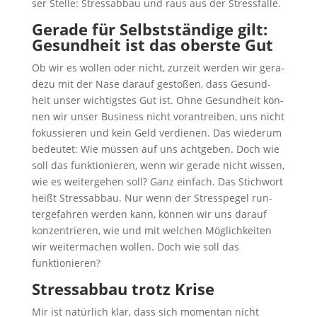
ser Stel­le: Stress­ab­bau und raus aus der Stressfalle.
Gera­de für Selbst­stän­di­ge gilt:
Gesund­heit ist das obers­te Gut
Ob wir es wol­len oder nicht, zur­zeit wer­den wir gera­
de­zu mit der Nase dar­auf gesto­ßen, dass Gesund­
heit unser wich­tigs­tes Gut ist. Ohne Gesund­heit kön­
nen wir unser Busi­ness nicht vor­an­trei­ben, uns nicht
fokus­sie­ren und kein Geld ver­die­nen. Das wie­der­um
bedeu­tet: Wie müs­sen auf uns acht­ge­ben. Doch wie
soll das funk­tio­nie­ren, wenn wir gera­de nicht wis­sen,
wie es wei­ter­ge­hen soll? Ganz ein­fach. Das Stich­wort
heißt Stress­ab­bau. Nur wenn der Stress­pe­gel run­
ter­ge­fah­ren wer­den kann, kön­nen wir uns dar­auf
kon­zen­trie­ren, wie und mit wel­chen Mög­lich­kei­ten
wir wei­ter­ma­chen wol­len. Doch wie soll das
funktionieren?
Stress­ab­bau trotz Krise
Mir ist natür­lich klar, dass sich momen­tan nicht