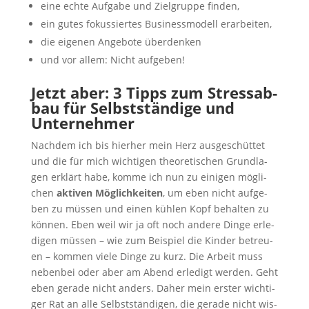
eine ech­te Auf­ga­be und Ziel­grup­pe finden,
ein gutes fokus­sier­tes Busi­ness­mo­dell erarbeiten,
die eige­nen Ange­bo­te überdenken
und vor allem: Nicht aufgeben!
Jetzt aber: 3 Tipps zum Stress­ab­
bau für Selbst­stän­di­ge und
Unternehmer
Nach­dem ich bis hier­her mein Herz aus­ge­schüt­tet
und die für mich wich­ti­gen theo­re­ti­schen Grund­la­
gen erklärt habe, kom­me ich nun zu eini­gen mög­li­
chen
akti­ven Mög­lich­kei­ten
, um eben nicht auf­ge­
ben zu müs­sen und einen küh­len Kopf behal­ten zu
kön­nen. Eben weil wir ja oft noch ande­re Din­ge erle­
di­gen müs­sen – wie zum Bei­spiel die Kin­der betreu­
en – kom­men vie­le Din­ge zu kurz. Die Arbeit muss
neben­bei oder aber am Abend erle­digt wer­den. Geht
eben gera­de nicht anders. Daher mein ers­ter wich­ti­
ger Rat an alle Selbst­stän­di­gen, die gera­de nicht wis­