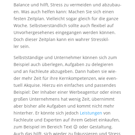
Balan­ce und hilft, Stress zu ver­mei­den und abzu­bau­
en. Was auch hel­fen kann: Machen Sie sich einen
fes­ten Zeit­plan. Viel­leicht sogar gleich für die gan­ze
Woche. Selbst­ver­ständ­lich soll­te auch fle­xi­bel auf
Unvor­her­ge­se­he­nes ein­ge­gan­gen wer­den kön­nen.
Doch die­ser Zeit­plan kann ein wah­rer Stress­kil­
ler sein.
Selbst­stän­di­ge und Unter­neh­mer kön­nen sich zum
Bei­spiel auch über­le­gen, Auf­ga­ben zu dele­gie­ren
und an Fach­leu­te abzu­ge­ben. Dann haben sie wie­
der mehr Zeit für ihre Kern­kom­pe­ten­zen, wie even­
tu­ell Akqui­se. Hier­zu ein ein­fa­ches und pas­sen­des
Bei­spiel: Der Inha­ber einer Wer­be­agen­tur oder eines
gro­ßen Unter­neh­mens hat wenig Zeit, über­nimmt
aber bis­her alle Auf­ga­ben und kommt nicht mehr
hin­ter­her. Er könn­te sich jedoch
Leis­tun­gen
von
Fach­leu­te und Exper­ten auf ihrem Gebiet ein­kau­fen,
zum Bei­spiel im Bereich Text 😉 oder Gestal­tung.
Auch das hilft, sich wie­der zu fokus­sie­ren und Stress