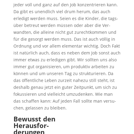
jeder voll und ganz auf den Job kon­zen­trie­ren kann.
Da gibt es unend­lich viel drum her­um, das auch
erle­digt wer­den muss. Sei­en es die Kin­der, die tags­
über betreut wer­den müs­sen oder aber die Ver­
wand­ten, die allei­ne nicht gut zurecht­kom­men und
für die gesorgt wer­den muss. Das ist auch völ­lig in
Ord­nung und vor allem ele­men­tar wich­tig. Doch Fakt
ist natür­lich auch, dass es neben dem Job sonst auch
immer etwas zu erle­di­gen gibt. Wir soll­ten uns also
immer gut orga­ni­sie­ren, um pro­duk­tiv arbei­ten zu
kön­nen und um unse­ren Tag zu struk­tu­rie­ren. Da
das öffent­li­che Leben zur­zeit nahe­zu still steht, ist
des­halb genau jetzt ein guter Zeit­punkt, um sich zu
fokus­sie­ren und viel­leicht umzu­den­ken. Wie man
das schaf­fen kann: Auf jeden Fall soll­te man ver­su­
chen, gelas­sen zu bleiben.
Bewusst den
Her­aus­for­
de­run­gen