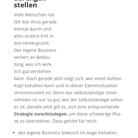
stellen
Vie­le Men­schen rüt­
telt das Virus gera­de
men­tal durch und
alles ande­re tritt in
den Hin­ter­grund.
Das eige­ne Busi­ness
ver­liert an Bedeu­
tung, was ich wirk­
lich gut ver­ste­hen
kann. Doch gera­de jetzt zeigt sich, wer einen küh­len
Kopf behal­ten kann und in die­ser Extrem­si­tua­ti­on
stress­re­sis­tent ist. Denn das selbst­stän­di­ge Unter­
neh­men ist nur so gut, wie der Selbst­stän­di­ge selbst
es ist. Gera­de jetzt gilt es, sich eine ent­spre­chen­de
Stra­te­gie zurecht­zu­le­gen
, um die­se schwie­ri­ge Pha­
se zu über­ste­hen. Dazu gehört für mich:
das eige­ne Busi­ness bewusst im Auge behalten,