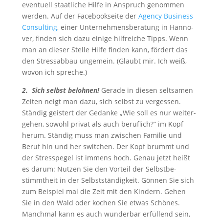
even­tu­ell staat­li­che Hil­fe in Anspruch genom­men
wer­den. Auf der Face­book­sei­te der
Agen­cy Busi­ness
Con­sul­ting
, einer Unter­neh­mens­be­ra­tung in Han­no­
ver, fin­den sich dazu eini­ge hilf­rei­che Tipps. Wenn
man an die­ser Stel­le Hil­fe fin­den kann, för­dert das
den Stress­ab­bau unge­mein. (Glaubt mir. Ich weiß,
wovon ich spreche.)
2. Sich selbst beloh­nen!
Gera­de in die­sen selt­sa­men
Zei­ten neigt man dazu, sich selbst zu ver­ges­sen.
Stän­dig geis­tert der Gedan­ke „Wie soll es nur wei­ter­
ge­hen, sowohl pri­vat als auch beruf­lich?“ im Kopf
her­um. Stän­dig muss man zwi­schen Fami­lie und
Beruf hin und her swit­chen. Der Kopf brummt und
der Stress­pe­gel ist immens hoch. Genau jetzt heißt
es dar­um: Nut­zen Sie den Vor­teil der Selbst­be­
stimmt­heit in der Selbst­stän­dig­keit. Gön­nen Sie sich
zum Bei­spiel mal die Zeit mit den Kin­dern. Gehen
Sie in den Wald oder kochen Sie etwas Schö­nes.
Manch­mal kann es auch wun­der­bar erfül­lend sein,