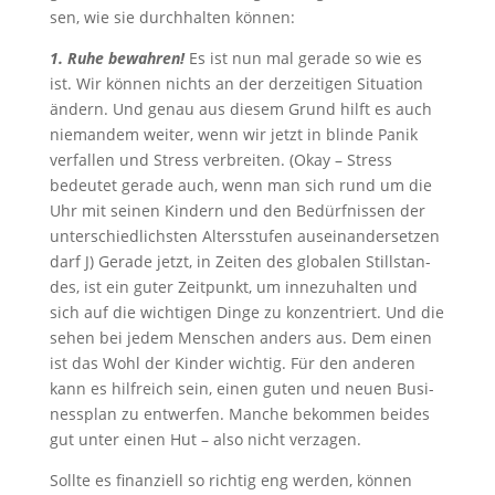
sen, wie sie durch­hal­ten können:
1. Ruhe bewah­ren!
Es ist nun mal gera­de so wie es
ist. Wir kön­nen nichts an der der­zei­ti­gen Situa­ti­on
ändern. Und genau aus die­sem Grund hilft es auch
nie­man­dem wei­ter, wenn wir jetzt in blin­de Panik
ver­fal­len und Stress ver­brei­ten. (Okay – Stress
bedeu­tet gera­de auch, wenn man sich rund um die
Uhr mit sei­nen Kin­dern und den Bedürf­nis­sen der
unter­schied­lichs­ten Alters­stu­fen aus­ein­an­der­set­zen
darf J) Gera­de jetzt, in Zei­ten des glo­ba­len Still­stan­
des, ist ein guter Zeit­punkt, um inne­zu­hal­ten und
sich auf die wich­ti­gen Din­ge zu kon­zen­triert. Und die
sehen bei jedem Men­schen anders aus. Dem einen
ist das Wohl der Kin­der wich­tig. Für den ande­ren
kann es hilf­reich sein, einen guten und neu­en Busi­
ness­plan zu ent­wer­fen. Man­che bekom­men bei­des
gut unter einen Hut – also nicht verzagen.
Soll­te es finan­zi­ell so rich­tig eng wer­den, kön­nen