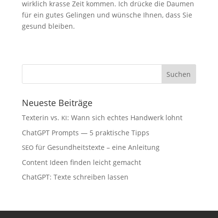
wirk­lich kras­se Zeit kom­men. Ich drü­cke die Dau­men
für ein gutes Gelin­gen und wün­sche Ihnen, dass Sie
gesund bleiben.
Neu­es­te Beiträge
Tex­te­rin vs.
: Wann sich ech­tes Hand­werk lohnt
KI
ChatGPT Prompts — 5 prak­ti­sche Tipps
für Gesund­heits­tex­te – eine Anleitung
SEO
Con­tent Ideen fin­den leicht gemacht
ChatGPT: Tex­te schrei­ben lassen