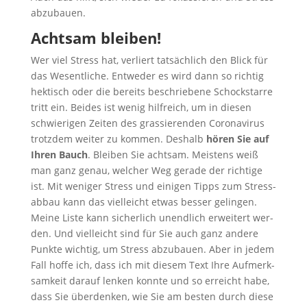
abzubauen.
Acht­sam bleiben!
Wer viel Stress hat, ver­liert tat­säch­lich den Blick für
das Wesent­li­che. Ent­we­der es wird dann so rich­tig
hek­tisch oder die bereits beschrie­be­ne Schock­star­re
tritt ein. Bei­des ist wenig hilf­reich, um in die­sen
schwie­ri­gen Zei­ten des gras­sie­ren­den Coro­na­vi­rus
trotz­dem wei­ter zu kom­men. Des­halb
hören Sie auf
Ihren Bauch
. Blei­ben Sie acht­sam. Meis­tens weiß
man ganz genau, wel­cher Weg gera­de der rich­ti­ge
ist. Mit weni­ger Stress und eini­gen Tipps zum Stress­
ab­bau kann das viel­leicht etwas bes­ser gelin­gen.
Mei­ne Lis­te kann sicher­lich unend­lich erwei­tert wer­
den. Und viel­leicht sind für Sie auch ganz ande­re
Punk­te wich­tig, um Stress abzu­bau­en. Aber in jedem
Fall hof­fe ich, dass ich mit die­sem Text Ihre Auf­merk­
sam­keit dar­auf len­ken konn­te und so erreicht habe,
dass Sie über­den­ken, wie Sie am bes­ten durch die­se