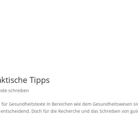
ti­sche Tipps
exte schreiben
s für Gesundheitstexte In Berei­chen wie dem Gesund­heits­we­sen s
­nen ent­schei­dend. Doch für die Recher­che und das Schrei­ben von gu