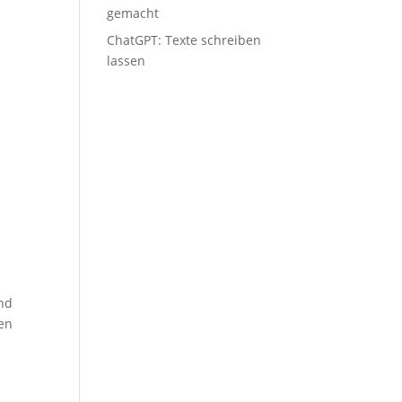
gemacht
ChatGPT: Tex­te schrei­ben
lassen
ind
ten