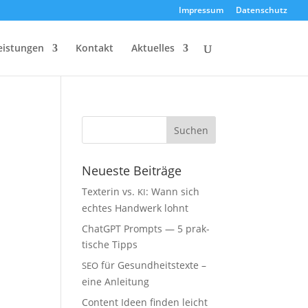
Impres­sum
Daten­schutz
eis­tun­gen
Kon­takt
Aktu­el­les
Neu­es­te Beiträge
Tex­te­rin vs.
: Wann sich
KI
ech­tes Hand­werk lohnt
ChatGPT Prompts — 5 prak­
ti­sche Tipps
für Gesund­heits­tex­te –
SEO
eine Anleitung
Con­tent Ideen fin­den leicht