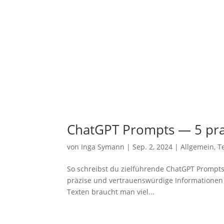
ChatGPT Prompts — 5 prak­
von
Inga Symann
|
Sep. 2, 2024
|
Allgemein
,
T
So schreibst du ziel­füh­ren­de ChatGPT Prompt
prä­zi­se und ver­trau­ens­wür­di­ge Infor­ma­tio
Tex­ten braucht man viel...