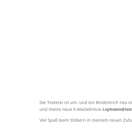
Die Tex­te­rei ist um- und ein Bin­de­strich neu 
und mei­ne neue E‑Mailadresse
i.symann@tex
Viel Spaß beim Stö­bern in mei­nem neu­en Zuh