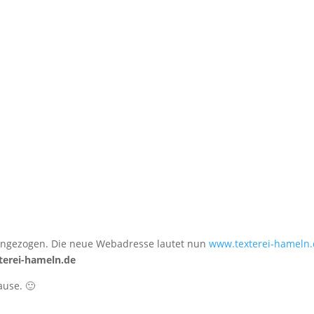
ein­ge­zo­gen. Die neue Web­adres­se lau­tet nun
www.texterei-hameln
terei-hameln.de
ause. 🙂