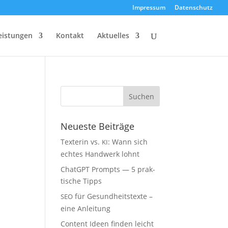
Impres­sum
Daten­schutz
eis­tun­gen
Kon­takt
Aktu­el­les
Neu­es­te Beiträge
Tex­te­rin vs.
: Wann sich
KI
ech­tes Hand­werk lohnt
ChatGPT Prompts — 5 prak­
ti­sche Tipps
für Gesund­heits­tex­te –
SEO
eine Anleitung
Con­tent Ideen fin­den leicht