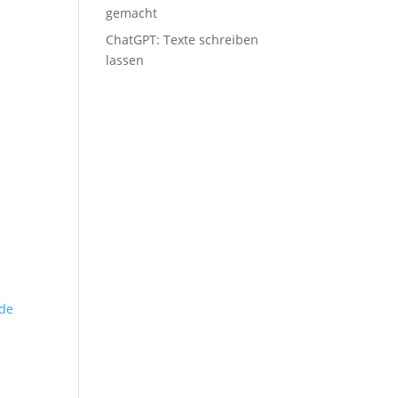
gemacht
ChatGPT: Tex­te schrei­ben
lassen
.de